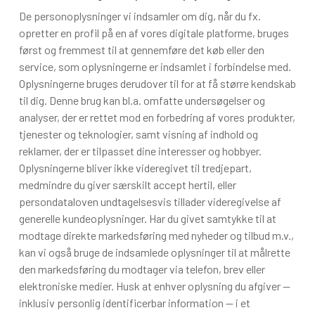
De personoplysninger vi indsamler om dig, når du fx.
opretter en profil på en af vores digitale platforme, bruges
først og fremmest til at gennemføre det køb eller den
service, som oplysningerne er indsamlet i forbindelse med.
Oplysningerne bruges derudover til for at få større kendskab
til dig. Denne brug kan bl.a. omfatte undersøgelser og
analyser, der er rettet mod en forbedring af vores produkter,
tjenester og teknologier, samt visning af indhold og
reklamer, der er tilpasset dine interesser og hobbyer.
Oplysningerne bliver ikke videregivet til tredjepart,
medmindre du giver særskilt accept hertil, eller
persondataloven undtagelsesvis tillader videregivelse af
generelle kundeoplysninger. Har du givet samtykke til at
modtage direkte markedsføring med nyheder og tilbud m.v.,
kan vi også bruge de indsamlede oplysninger til at målrette
den markedsføring du modtager via telefon, brev eller
elektroniske medier. Husk at enhver oplysning du afgiver —
inklusiv personlig identificerbar information — i et